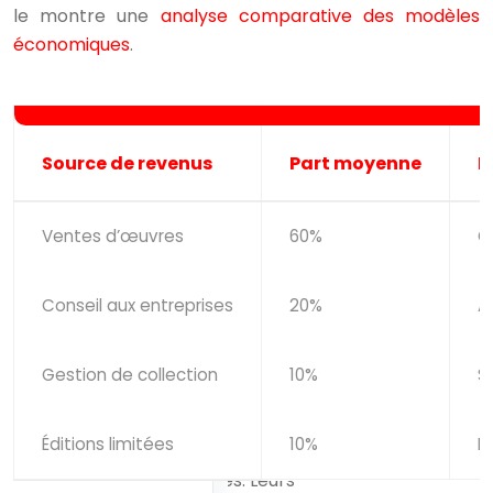
le montre une
analyse comparative des modèles
économiques
.
Source de revenus
Part moyenne
D
Ventes d’œuvres
60%
C
Conseil aux entreprises
20%
A
Gestion de collection
10%
S
Éditions limitées
10%
L